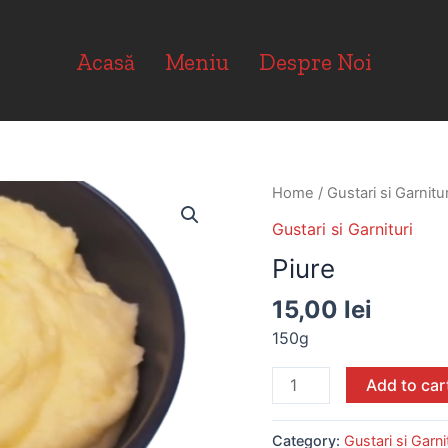
Acasă
Meniu
Despre Noi
Home
/
Gustari si Garnitur
Gustari si Garnituri
Piure
15,00
lei
150g
Add to car
Category:
Gustari si Garni