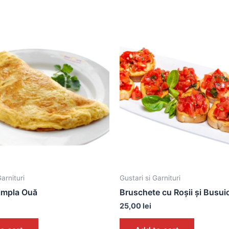
Garnituri
Gustari si Garnituri
impla Ouă
Bruschete cu Roșii și Busui
25,00
lei