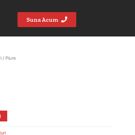
Suna Acum
i
/ Piure
t
turi