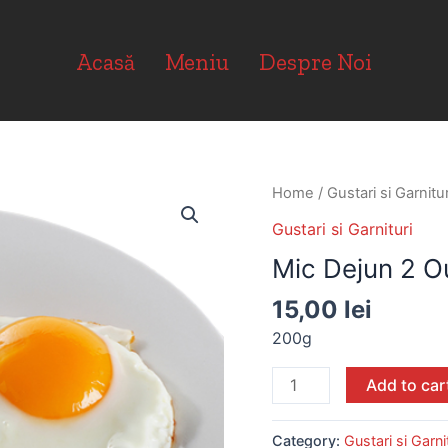
Acasă
Meniu
Despre Noi
Home
/
Gustari si Garnitur
Gustari si Garnituri
Mic Dejun 2 O
15,00
lei
200g
Add to car
Category:
Gustari si Garni