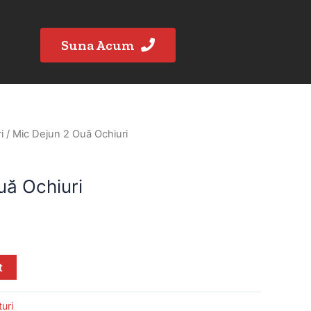
Suna Acum
i
/ Mic Dejun 2 Ouă Ochiuri
uă Ochiuri
t
turi