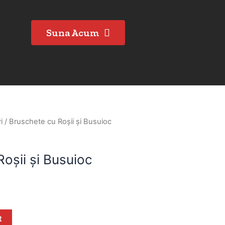
Suna Acum
i
/ Bruschete cu Roșii și Busuioc
oșii și Busuioc
t