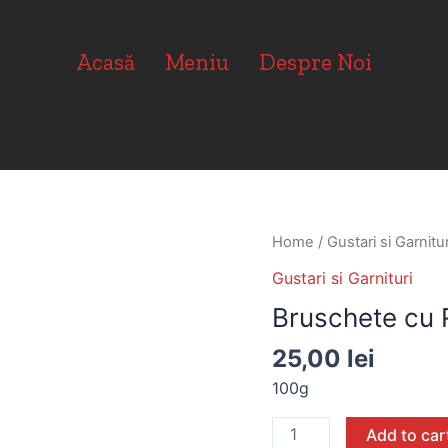
Acasă
Meniu
Despre Noi
Home
/
Gustari si Garnitur
Gustari si Garnituri
Bruschete cu R
25,00
lei
100g
Add to car