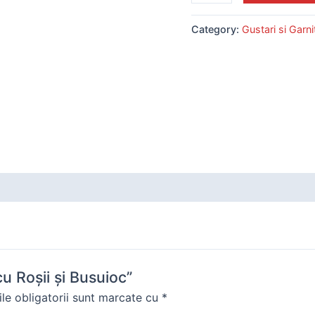
Category:
Gustari si Garni
u Roșii și Busuioc”
le obligatorii sunt marcate cu
*