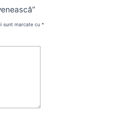
ovenească”
ii sunt marcate cu
*