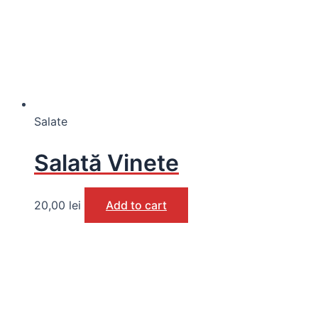
Salate
Salată Vinete
20,00
lei
Add to cart