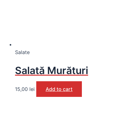
Salate
Salată Murături
15,00
lei
Add to cart