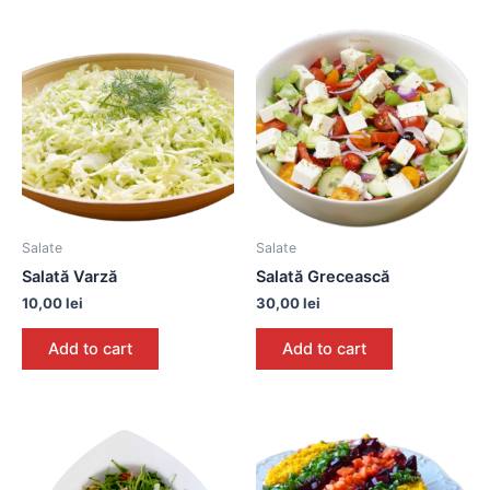
Salate
Salate
Salată Varză
Salată Grecească
10,00
lei
30,00
lei
Add to cart
Add to cart