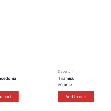
Deserturi
acedonia
Tiramisu
20,00
lei
o cart
Add to cart