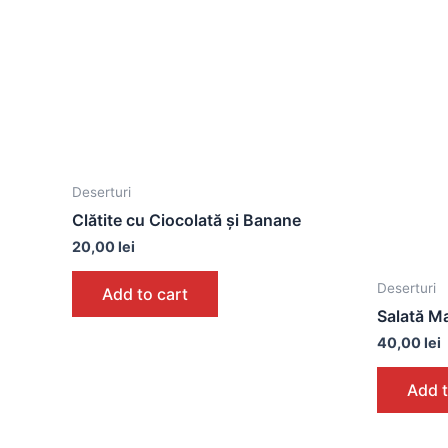
Deserturi
Clătite cu Ciocolată și Banane
20,00
lei
Deserturi
Add to cart
Salată M
40,00
lei
Add t